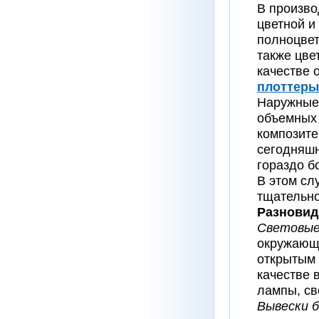
В произво
цветной и
полноцвет
также цве
качестве 
плоттеры
Наружные
объемных 
композите
сегодняшн
гораздо б
В этом сл
тщательно
Разновид
Световые
окружающи
открытым 
качестве 
лампы, св
Вывески б