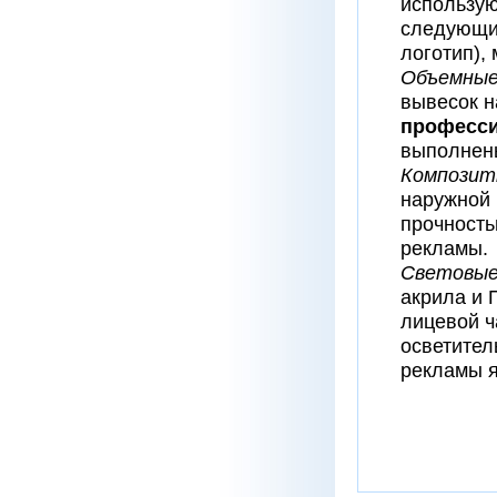
использую
следующие
логотип),
Объемные
вывесок н
професси
выполнен
Композит
наружной 
прочность
рекламы.
Световые
акрила и 
лицевой ч
осветител
рекламы я