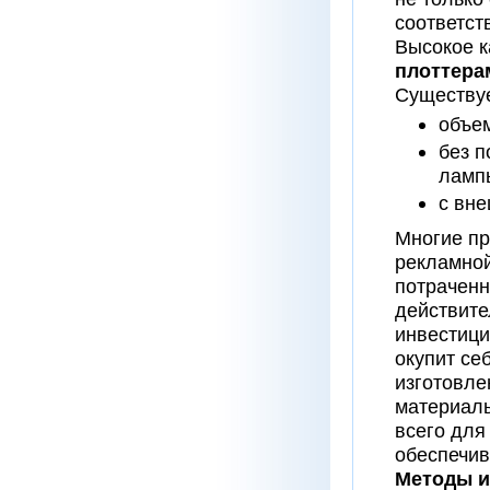
соответст
Высокое к
плоттера
Существуе
объем
без п
лампы
с вне
Многие п
рекламной
потраченн
действите
инвестици
окупит се
изготовле
материалы
всего для
обеспечив
Методы и