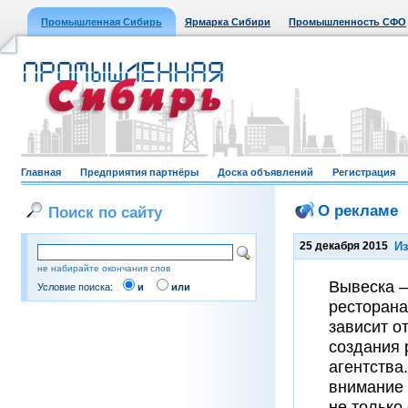
Промышленная Сибирь
Ярмарка Сибири
Промышленность СФО
Главная
Предприятия партнёры
Доска объявлений
Регистрация
О рекламе
Поиск по сайту
25 декабря 2015
И
не набирайте окончания слов
Вывеска –
Условие поиска:
и
или
ресторана
зависит о
создания 
агентства
внимание
не только